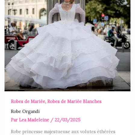
Robes de Mariée
,
Robes de Mariée Blanches
Robe Organdi
Par
Lea Madeleine
/
22/03/2025
Robe princesse majestueuse aux volutes éthérées