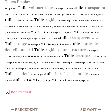
Terms Display
Tulle
-volumétrique
tulle
-transparent
Turquoises
Voile-léger
Voile-en-
Velours-noir
Voile-translucide
Volants-noirs
Voile-long-à-bordure-structurée
Voile-rouge-en-
tulle
Tulle
-rigide
Zips-fonctionnels
Voile-transparent-bordé-de-dentelle-(non-
visible-entièrement-sur-les-photos)
Voile-long
Voile-en-dentelle-à-motifs-floraux
Tweed-rose-
Voile-de-coton
Voile
poudré-à-fils-métallisés
Voile-léger-transparent
Voile-cathédrale-
tulle
-transparent
transparent
Voile-long-et-léger
Voile-cathédrale-en-
Verres
Tulle
-rouge
tulle
-bordé-de-
Voile-transparent
Voile-à-pois
Voile-en-
dentelle-assorti
Tulle
-rigide-pour-structure
Voile-léger-
Tulle
-transparent
Velours
tombant-des-épaules
Velours-dévoré-bleu-nuit
Velours-
rose-poudré
Volants-aux-poignets
Voile-(non-visible-sur-les-photos-mais-possiblement-présent)
Voilette-noire-à-pois
Velours-de-soie-ivoire
Voile-court-(non-visible-sur-toutes-les-photos)
Tulle
-pailleté
tulle
-bordé-de-dentelle
Voile-long-en-
Voile-délicat
tulle
Voilette
Velours-pourpre
Voile-de-soie
Voile-en-
Volants-superposés
Bookmark (
0
)
PRÉCÉDENT
SUIVANT